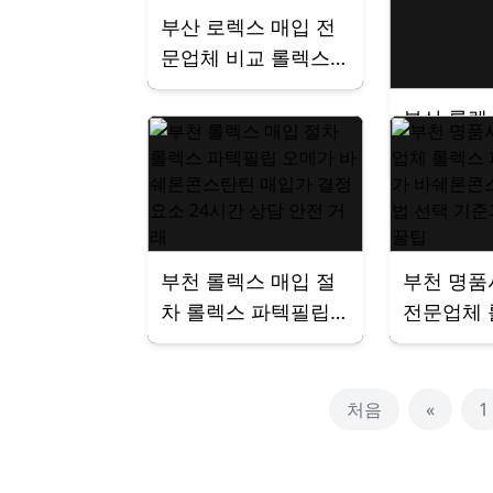
부산 로렉스 매입 전
문업체 비교 롤렉스
오메가 바쉐론콘스탄
부산 롤렉
틴 파텍필립 오데마
문업체 선
피게 가격 비교 처분
렉스 오메
거래 전국 출장서비
콘스탄틴
스 매장 방문 후기
오데마피게
인 처분 
부천 롤렉스 매입 절
부천 명품
차 롤렉스 파텍필립
전문업체 
오메가 바쉐론콘스탄
텍필립 오
틴 매입가 결정 요소
론콘스탄틴
24시간 상담 안전 거
법 선택 
처음
«
1
래
과정 꿀팁