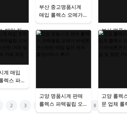
부산 중고명품시계
매입 롤렉스 오메가
바쉐론콘스탄틴 파텍
스 매입 전
부산 명품
필립 오데마피게 시
택 기준 롤
절차 롤렉
세 확인 처분 거래 매
가 바쉐론
바쉐론콘스
장 방문 전국출장서
 파텍필립
필립 오데
비스 24시간 상담
 시세 확
세 확인 처
거래 매장
장 방문 
시계 매입
롤렉스 파
메가 바쉐
고양 명품시계 판매
고양 롤렉스
 거래 방
롤렉스 파텍필립 오
문 업체 롤
기준과 거래
2
3
4
5
6
7
8
9
10
메가 바쉐론콘스탄틴
필립 오메
매입 절차 전국 출장
콘스탄틴 