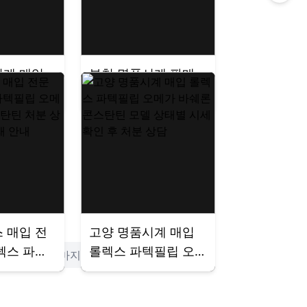
시계 매입
부천 명품시계 판매
스 오메가
매입업체 롤렉스 파
탄틴 파텍
텍필립 오메가 바쉐
마피게 시
론콘스탄틴 오데마피
분 거래 매
게 시세 확인 처분 거
전국출장
래 매장 방문 전국출
장
 매입 전
고양 명품시계 매입
렉스 파텍
롤렉스 파텍필립 오
»
마지막
가 바쉐론
메가 바쉐론콘스탄틴
처분 상담
모델 상태별 시세 확