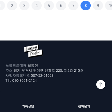
1
2
3
4
5
6
7
8
9
1
결정
명품딜러
노블코드
대표
최동현
주소
경기 부천시 원미구 신흥로 223, 제2층 215호
사업자등록번호
587-52-01053
TEL
010-8051-2124
카톡상담
전화문의