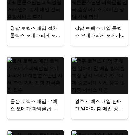
게 오메가 시세 비교 팔
기
청담 로렉스 매입 절차
강남 로렉스 매입 롤렉
롤렉스 오데마피게 오
스 오데마피게 오메가
메가 바쉐론콘스탄틴
바쉐론콘스탄틴 파텍필
파텍필립 거래 업체 즉
립 전국 출장서비스 24
시 매입 전국 출장서비
시간 상담 시세 확인
스 후기
울산 로렉스 매입 로렉
광주 로렉스 매입 판매
스 오메가 파텍필립 오
전 알아야 할 매입 방식
데마피게 바쉐론콘스탄
별 특징 정리 오메가 까
틴 시세 확인 거래 진행
르띠에 중고시계 시세
전국출장 접수
상담 및 감정 서비스 제