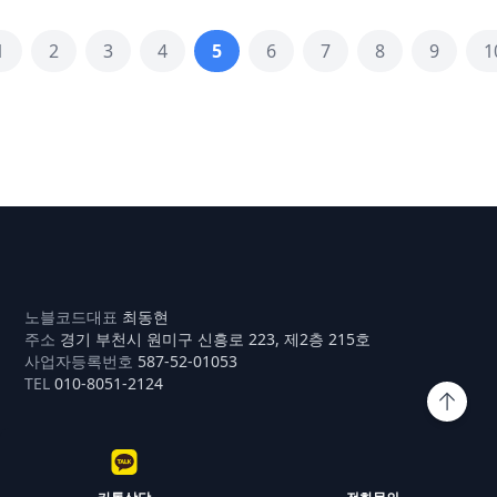
문 주말 상담 거래 방법
프로세스 완전 분석
1
2
3
4
5
6
7
8
9
1
정리
명품딜러
노블코드
대표
최동현
주소
경기 부천시 원미구 신흥로 223, 제2층 215호
사업자등록번호
587-52-01053
TEL
010-8051-2124