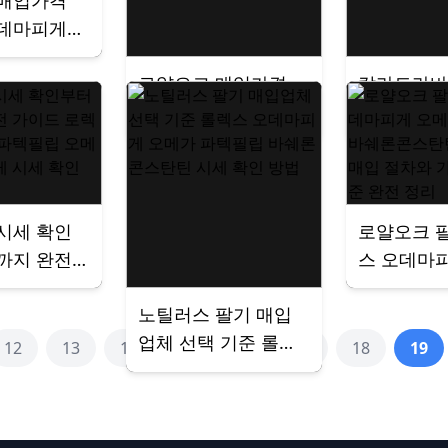
 매입가격
오데마피게
 파텍필립
로얄오크 매입가격
칼라트라바
스탄틴 지역
롤렉스 오데마피게
렉스 오데
비교와 매입
리차드밀 파텍필립
차드밀 파
 가이드
바쉐론콘스탄틴 시세
쉐론콘스탄
비교
전국 출장
담 후기
시세 확인
로얄오크 
까지 완전
스 오데마
렉스 리차
가 파텍필
노틸러스 팔기 매입
필립 오메
콘스탄틴 
업체 선택 기준 롤렉
피게 시세
매입 절차와
12
13
14
15
16
17
18
19
스 오데마피게 오메
 진행
정 기준 완
가 파텍필립 바쉐론
콘스탄틴 시세 확인