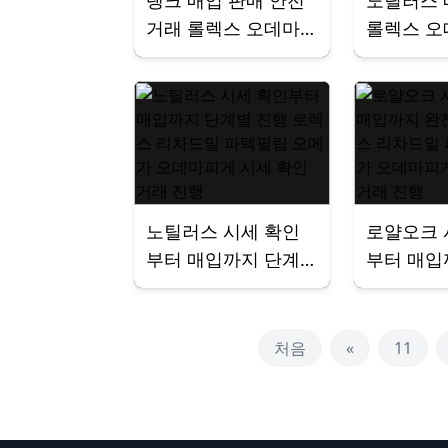
탱크 매입 판매 안전
노틸러스
거래 롤렉스 오데마
롤렉스 
피게 리차드밀 파텍
리차드밀
필립 바쉐론콘스탄틴
바쉐론콘
전국 출장서비스 이
별 시세 
용 꿀팁
업체 선택
노틸러스 시세 확인
로얄오크 
부터 매입까지 단계
부터 매입
별 진행 로렉스 리차
가이드 로
드밀 파텍필립 오메
드밀 파텍
가 오데마피게 시세
가 오데마
처음
«
11
확인 거래 진행
확인 거래