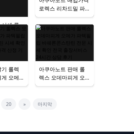
아쿠아노트 매입가격
로렉스 리차드밀 파
텍필립 오메가 오데
 시세 롤
마피게 전국 출장서
마피게 리
비스 시세 확인 거래
텍필립 바
진행 24시간 상담
틴 거래
서비스 상
팔기 롤렉
아쿠아노트 판매 롤
피게 오메
렉스 오데마피게 오
립 바쉐론
메가 파텍필립 바쉐
시세 확인
론콘스탄틴 전문 시
 가격 산
세 확인 전국 출장서
20
»
마지막
전 정리
비스 24시간 상담 후
기