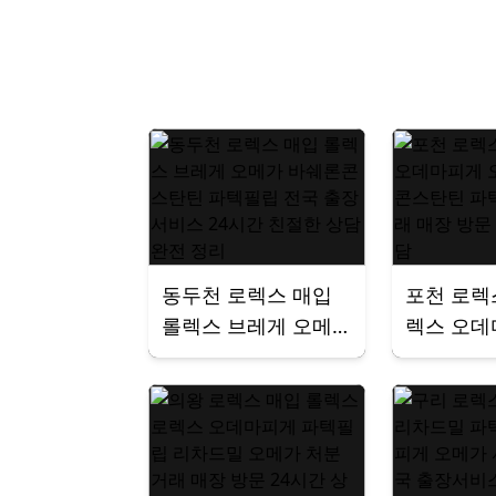
동두천 로렉스 매입
포천 로렉
롤렉스 브레게 오메
렉스 오데
가 바쉐론콘스탄틴
메가 바
파텍필립 전국 출장
파텍필립 
서비스 24시간 친절
매장 방문
한 상담 완전 정리
상담