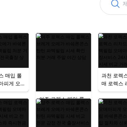
스 매입 롤
과천 로렉스
마피게 오
매 로렉스
쉐론콘스탄틴
오메가 파
여주 로렉스 매입 롤
처분 거래
데마피게 
렉스 브레게 오메가
 전국출장
서비스 24
바쉐론콘스탄틴 파텍
상담 시세 
필립 시세 확인 처분