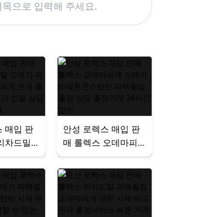
 매입 판
안성 로렉스 매입 판
 리차드밀
매 롤렉스 오데마피
텍필립 오
게 오메가 바쉐론콘
전국 출장
스탄틴 파텍필립 출
시간 친절
장 상담 출장거래 24
비교 거래
시간 접수