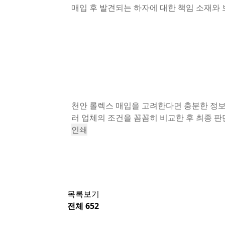
매입 후 발견되는 하자에 대한 책임 소재와
천안 롤렉스 매입을 고려한다면 충분한 정보
러 업체의 조건을 꼼꼼히 비교한 후 최종 판
인쇄
«
천안 명품시계 매입 로렉스 오데마피게 파
출장 방문
천안 명품시계 판매 로렉스 오데마피게 파텍
장 방문
»
목록보기
전체 652